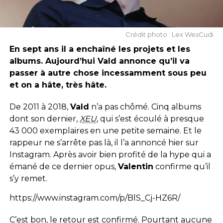
Crédit photo : Lex WesCudi
En sept ans il a enchaîné les projets et les
albums. Aujourd’hui Vald annonce qu’il va
passer à autre chose incessamment sous peu
et on a hâte, très hâte.
De 2011 à 2018,
Vald
n’a pas chômé. Cinq albums
dont son dernier,
XEU
, qui s’est écoulé à presque
43 000 exemplaires en une petite semaine. Et le
rappeur ne s’arrête pas là, il l’a annoncé hier sur
Instagram. Après avoir bien profité de la hype qui a
émané de ce dernier opus,
Valentin
confirme qu’il
s’y remet.
https://www.instagram.com/p/BlS_Cj-HZ6R/
C’est bon, le retour est confirmé. Pourtant aucune