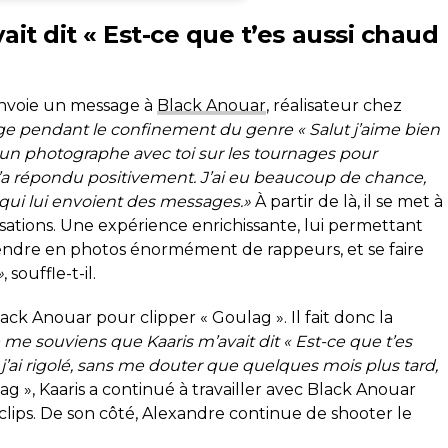
vait dit « Est-ce que t’es aussi chaud
envoie un message à
Black Anouar
, réalisateur chez
ge pendant le confinement du genre « Salut j’aime bien
oir un photographe avec toi sur les tournages pour
’a répondu positivement. J’ai eu beaucoup de chance,
qui lui envoient des messages.»
À partir de là, il se met à
alisations. Une expérience enrichissante, lui permettant
rendre en photos énormément de rappeurs, et se faire
»
, souffle-t-il.
lack Anouar pour clipper « Goulag ». Il fait donc la
 me souviens que Kaaris m’avait dit « Est-ce que t’es
’ai rigolé, sans me douter que quelques mois plus tard,
g », Kaaris a continué à travailler avec Black Anouar
 clips. De son côté, Alexandre continue de shooter le