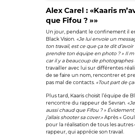
Alex Carel : «Kaaris m’a
que Fifou ? »»
Un jour, pendant le confinement il 
Black Vision.
«Je lui envoie un messa
ton travail, est ce que ça te dit d’av
prendre ton équipe en photo ? » Il m
car il y a beaucoup de photographes 
travailler avec lui sur différentes ré
de se faire un nom, rencontrer et p
pas mal de contacts.
«Tout part de ça
Plus tard, Kaaris choisit l’équipe de B
rencontre du rappeur de Sevran.
«Je
aussi chaud que Fifou ? » Évidement j
j’allais shooter sa cover.»
Après « Goula
pour la réalisation de tous les autres
rappeur, qui apprécie son travail.