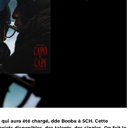
 qui aura été chargé, dde Booba à SCH. Cette
ets disponibles, des talents, des singles. On fait le