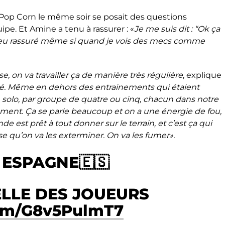
 Pop Corn le même soir se posait des questions
ipe. Et Amine a tenu à rassurer : «
Je me suis dit : “Ok ça
un peu rassuré même si quand je vois des mecs comme
e, on va travailler ça de manière très régulière
, explique
é. Même en dehors des entrainements qui étaient
n solo, par groupe de quatre ou cinq, chacun dans notre
ement. Ça se parle beaucoup et on a une énergie de fou,
e est prêt à tout donner sur le terrain, et c’est ça qui
nse qu’on va les exterminer. On va les fumer».
 ESPAGNE🇪🇸
IELLE DES JOUEURS
com/G8v5PulmT7