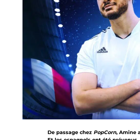
De passage chez
PopCorn
, Amine a
Et les espagnols ont été prévenus.