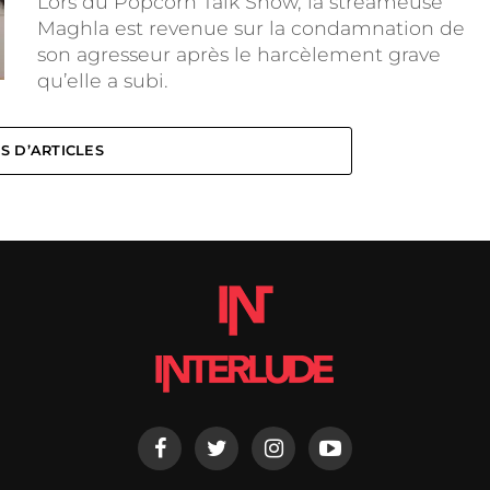
Lors du Popcorn Talk Show, la streameuse
Maghla est revenue sur la condamnation de
son agresseur après le harcèlement grave
qu’elle a subi.
S D’ARTICLES