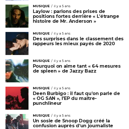
MUSIQUE
il y a 5 ans
Laylow : parlons des prises de
positions fortes derrière « L’étrange
histoire de Mr. Anderson »
MUSIQUE
il y a 5 ans
Des surprises dans le classement des
rappeurs les mieux payés de 2020
MUSIQUE
il y a 5 ans
Pourquoi on aime tant « 64 mesures
de spleen » de Jazzy Bazz
MUSIQUE
il y a 5 ans
Deen Burbigo : il faut qu’on parle de
« OG SAN », l’EP du maître-
punchlineur
MUSIQUE
il y a 5 ans
Un sosie de Snoop Dogg créé la
confusion auprès d’un journaliste