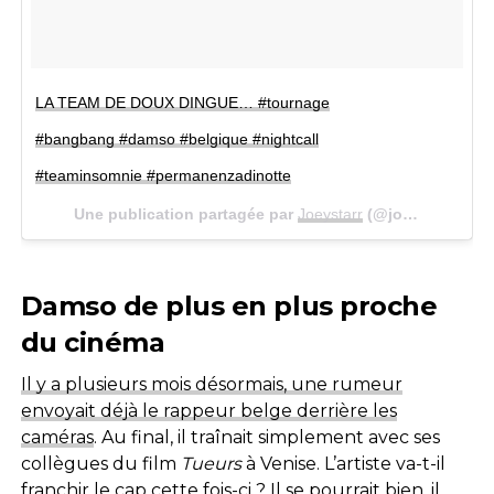
LA TEAM DE DOUX DINGUE… #tournage
#bangbang #damso #belgique #nightcall
#teaminsomnie #permanenzadinotte
Une publication partagée par
Joeystarr
(@joeystar_r_dah_punkfunkhero) le
Damso de plus en plus proche
du cinéma
Il y a plusieurs mois désormais, une rumeur
envoyait déjà le rappeur belge derrière les
caméras
. Au final, il traînait simplement avec ses
collègues du film
Tueurs
à Venise. L’artiste va-t-il
franchir le cap cette fois-ci ? Il se pourrait bien, il