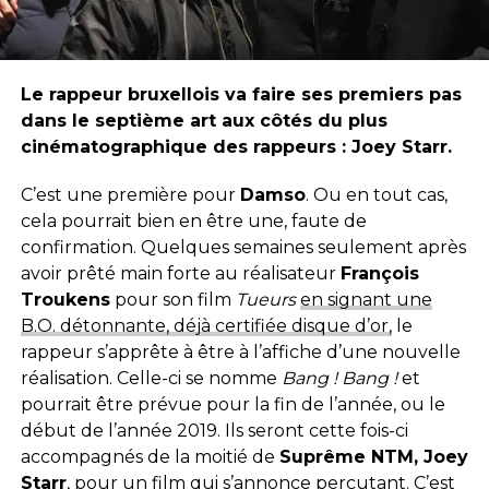
Le rappeur bruxellois va faire ses premiers pas
dans le septième art aux côtés du plus
cinématographique des rappeurs : Joey Starr.
C’est une première pour
Damso
. Ou en tout cas,
cela pourrait bien en être une, faute de
confirmation. Quelques semaines seulement après
avoir prêté main forte au réalisateur
François
Troukens
pour son film
Tueurs
en signant une
B.O. détonnante, déjà certifiée disque d’or,
le
rappeur s’apprête à être à l’affiche d’une nouvelle
réalisation. Celle-ci se nomme
Bang ! Bang !
et
pourrait être prévue pour la fin de l’année, ou le
début de l’année 2019. Ils seront cette fois-ci
accompagnés de la moitié de
Suprême NTM, Joey
Starr
, pour un film qui s’annonce percutant. C’est