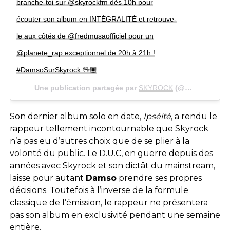
branche-toi sur @skyrockfm dès 10h pour
écouter son album en INTÉGRALITÉ et retrouve-
le aux côtés de @fredmusaofficiel pour un
@planete_rap exceptionnel de 20h à 21h !
#DamsoSurSkyrock 🖖🏿
Une publication partagée par
SKYROCK
(@skyrockfm) le
Son dernier album solo en date,
Ipséité
, a rendu le
rappeur tellement incontournable que Skyrock
n’a pas eu d’autres choix que de se plier à la
volonté du public. Le D.U.C, en guerre depuis des
années avec Skyrock et son dictât du mainstream,
laisse pour autant
Damso
prendre ses propres
décisions. Toutefois à l’inverse de la formule
classique de l’émission, le rappeur ne présentera
pas son album en exclusivité pendant une semaine
entière.