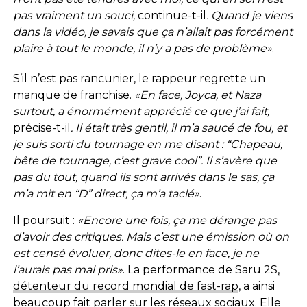
pas vraiment un souci,
continue-t-il
. Quand je viens
dans la vidéo, je savais que ça n’allait pas forcément
plaire à tout le monde, il n’y a pas de problème»
.
S’il n’est pas rancunier, le rappeur regrette un
manque de franchise.
«En face, Joyca, et Naza
surtout, a énormément apprécié ce que j’ai fait,
précise-t-il
. Il était très gentil, il m’a saucé de fou, et
je suis sorti du tournage en me disant : “Chapeau,
bête de tournage, c’est grave cool”. Il s’avère que
pas du tout, quand ils sont arrivés dans le sas, ça
m’a mit en “D” direct, ça m’a taclé»
.
Il poursuit :
«Encore une fois, ça me dérange pas
d’avoir des critiques. Mais c’est une émission où on
est censé évoluer, donc dites-le en face, je ne
l’aurais pas mal pris»
. La performance de Saru 2S
,
détenteur du record mondial de fast-rap
, a ainsi
beaucoup fait parler sur les réseaux sociaux. Elle