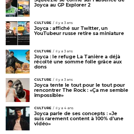
Joyca au GP Explorer 2
CULTURE
il y a 3 ans
Joyca : affiché sur Twitter, un
YouTubeur russe retire sa miniature
CULTURE
il y a 3 ans
Joyca : le refuge La Tanière a déjà
récolté une somme folle grâce aux
dons
CULTURE
il y a 3 ans
Joyca tente le tout pour le tout pour
rencontrer The Rock : «Ça me semble
impossible»
CULTURE
il y a 4 ans
Joyca parle de ses concepts : «Je
suis rarement content à 100% d’une
vidéo»