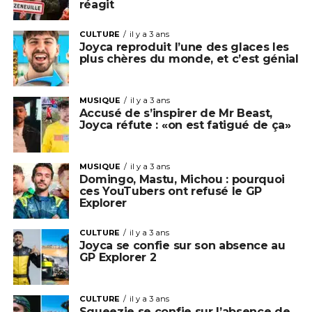
réagit
CULTURE
il y a 3 ans
Joyca reproduit l’une des glaces les
plus chères du monde, et c’est génial
MUSIQUE
il y a 3 ans
Accusé de s’inspirer de Mr Beast,
Joyca réfute : «on est fatigué de ça»
MUSIQUE
il y a 3 ans
Domingo, Mastu, Michou : pourquoi
ces YouTubers ont refusé le GP
Explorer
CULTURE
il y a 3 ans
Joyca se confie sur son absence au
GP Explorer 2
CULTURE
il y a 3 ans
Squeezie se confie sur l’absence de