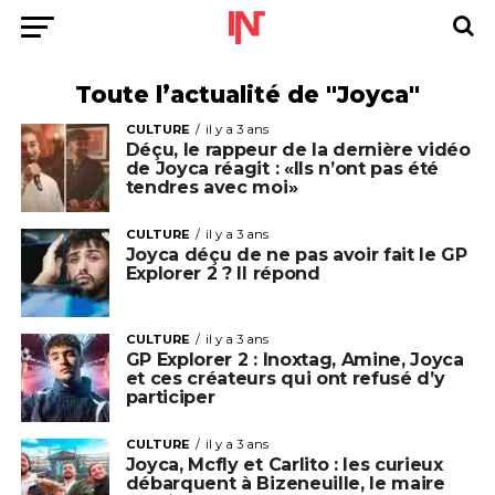
Toute l’actualité de "Joyca"
CULTURE
il y a 3 ans
Déçu, le rappeur de la dernière vidéo
de Joyca réagit : «Ils n’ont pas été
tendres avec moi»
CULTURE
il y a 3 ans
Joyca déçu de ne pas avoir fait le GP
Explorer 2 ? Il répond
CULTURE
il y a 3 ans
GP Explorer 2 : Inoxtag, Amine, Joyca
et ces créateurs qui ont refusé d’y
participer
CULTURE
il y a 3 ans
Joyca, Mcfly et Carlito : les curieux
débarquent à Bizeneuille, le maire