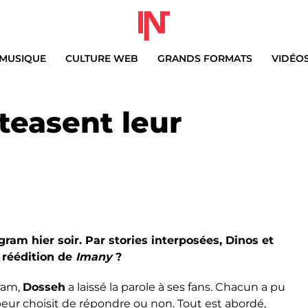
MUSIQUE
CULTURE WEB
GRANDS FORMATS
VIDÉO
teasent leur
am hier soir. Par stories interposées, Dinos et
 réédition de
Imany
?
gram,
Dosseh
a laissé la parole à ses fans. Chacun a pu
peur choisit de répondre ou non. Tout est abordé,