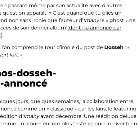
ts en passant même par son actualité avec d’autres
une question apparaît » C’est quand que tu plies un
nd non sans ironie que l’auteur d’
Imany
le « ghost » ne
uccès de son dernier album (
dont il a annoncé par
t
).
 l’on comprend le tour d’ironie du post de
Dosseh
:
«
rt fort. »
lques jours, quelques semaines, la collaboration entre
annoncé comme un « classique » par les fans, le featuring
 édition d
‘Imany
avant décembre. Une réédition deluxe
omme un album encore plus triste « pour un hiver bien