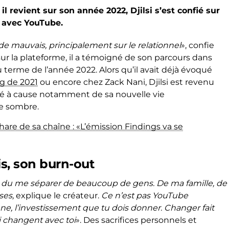
l revient sur son année 2022, Djilsi s’est confié sur
é avec YouTube.
e mauvais, principalement sur le relationnel
», confie
 sur la plateforme, il a témoigné de son parcours dans
terme de l’année 2022. Alors qu’il avait déjà évoqué
ng de 2021
ou encore chez Zack Nani, Djilsi est revenu
tré à cause notamment de sa nouvelle vie
ue sombre.
are de sa chaîne : «L’émission Findings va se
mis, son burn-out
ai du me séparer de beaucoup de gens. De ma famille, de
ses,
explique le créateur.
Ce n’est pas YouTube
ne, l’investissement que tu dois donner. Changer fait
i changent avec toi
». Des sacrifices personnels et