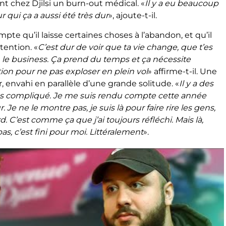
 chez Djilsi un burn-out médical. «
Il y a eu beaucoup
qui ça a aussi été très dur
», ajoute-t-il.
te qu’il laisse certaines choses à l’abandon, et qu’il
tention. «
C’est dur de voir que ta vie change, que t’es
, le business. Ça prend du temps et ça nécessite
on pour ne pas exploser en plein vol
» affirme-t-il. Une
ir, envahi en parallèle d’une grande solitude. «
Il y a des
rès compliqué. Je me suis rendu compte cette année
r. Je ne le montre pas, je suis là pour faire rire les gens,
ard. C’est comme ça que j’ai toujours réfléchi. Mais là,
 pas, c’est fini pour moi. Littéralement
».