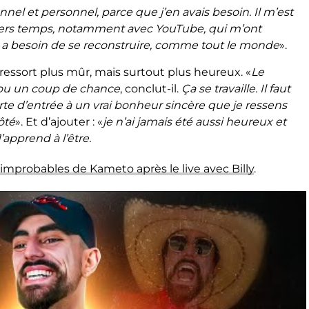
l et personnel, parce que j’en avais besoin. Il m’est
iers temps, notamment avec YouTube, qui m’ont
i a besoin de se reconstruire, comme tout le monde
».
ressort plus mûr, mais surtout plus heureux. «
Le
ou un coup de chance
, conclut-il.
Ça se travaille. Il faut
porte d’entrée à un vrai bonheur sincère que je ressens
ôté
». Et d’ajouter : «
je n’
ai jamais été aussi heureux et
’apprend à l’être.
 improbables de Kameto après le live avec Billy
.