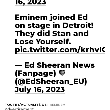
16, 2023
Eminem joined Ed
on stage in Detroit!
They did Stan and
Lose Yourself.
pic.twitter.com/krhvl
— Ed Sheeran News
(Fanpage) 💛
(@EdSheeran_EU)
July 16, 2023
TOUTE L’ACTUALITÉ DE:
EMINEM
Advertisement