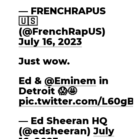
— FRENCHRAPUS
🇺🇸
(@FrenchRapUS)
July 16, 2023
Just wow.
Ed &
@Eminem
in
Detroit 😱🤩
pic.twitter.com/L60gB
— Ed Sheeran HQ
(@edsheeran)
July