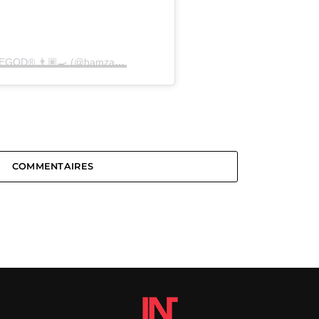
Une publication partagée par SAUCEGOD® 👨🏽‍🍳 (@hamzasaucegod)
COMMENTAIRES