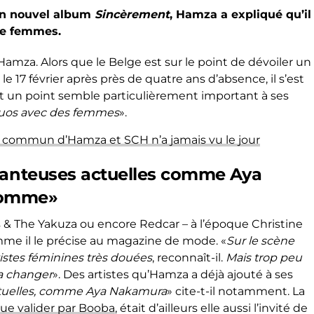
son nouvel album
S
incèrement
, Hamza a expliqué qu’il
de femmes.
 Hamza. Alors que le Belge est sur le point de dévoiler un
ra le 17 février après près de quatre ans d’absence, il s’est
Et un point semble particulièrement important à ses
s duos avec des femmes
».
et commun d’Hamza et SCH n’a jamais vu le jour
hanteuses actuelles comme Aya
Pomme»
s & The Yakuza ou encore Redcar – à l’époque Christine
mme il le précise au magazine de mode. «
Sur le scène
tistes féminines très douées
, reconnaît-il.
Mais trop peu
va changer
». Des artistes qu’Hamza a déjà ajouté à ses
ctuelles, comme Aya Nakamura
» cite-t-il notamment. La
ue valider par Booba
, était d’ailleurs elle aussi l’invité de