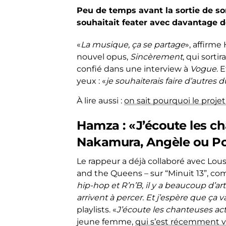
Peu de temps avant la sortie de 
souhaitait feater avec davantage 
«
La musique, ça se partage
», affirme
nouvel opus,
Sincèrement
, qui sorti
confié dans une interview à
Vogue
. 
yeux : «
je souhaiterais faire d’autre
À lire aussi :
on sait pourquoi le proj
Hamza : «J’écoute les c
Nakamura, Angèle ou 
Le rappeur a déjà collaboré avec Lou
and the Queens – sur “Minuit 13”, co
hip-hop et R’n’B, il y a beaucoup d’ar
arrivent à percer. Et j’espère que ça 
playlists. «
J’écoute les chanteuses a
jeune femme,
qui s’est récemment v