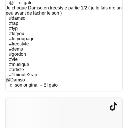
@__el.gato__
Je choque Damso en freestyle partie 1/2 ( je le fais rire un
peu avant de lâcher le son )
#damso
#rap
#fyp
#foryou
#foryoupage
#freestyle
#dems
#gordon
#vie
#musique
#artiste
#1minute2rap
@Damso
♬ son original – El gato