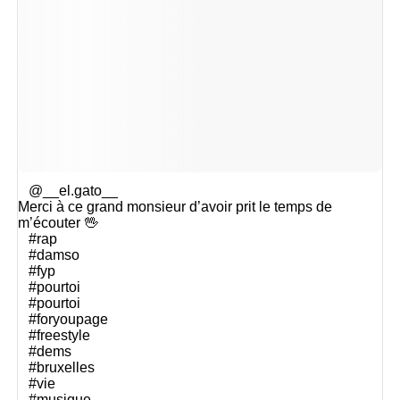
@__el.gato__
Merci à ce grand monsieur d’avoir prit le temps de
m’écouter 🖖
#rap
#damso
#fyp
#pourtoi
#pourtoi
#foryoupage
#freestyle
#dems
#bruxelles
#vie
#musique