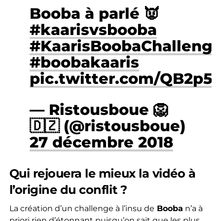
Booba à parlé 👿
#kaarisvsbooba
#KaarisBoobaChalleng
#boobakaaris
pic.twitter.com/QB2p
— Ristousboue 🦁
🇩🇿 (@ristousboue)
27 décembre 2018
Qui rejouera le mieux la vidéo à
l’origine du conflit ?
La création d’un challenge à l’insu de
Booba
n’a à
priori rien d’étonnant puisqu’on sait que les plus