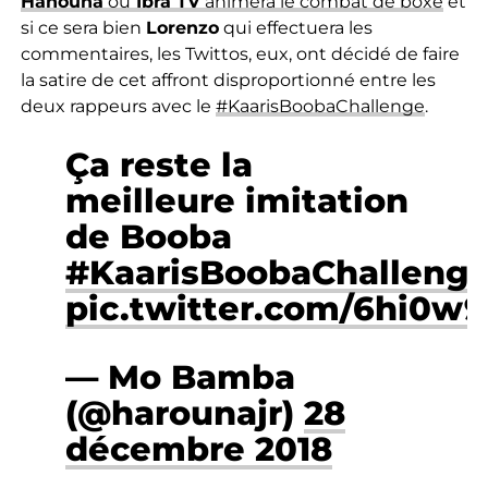
Hanouna
ou
Ibra TV
animera le combat de boxe
et
si ce sera bien
Lorenzo
qui effectuera les
commentaires, les Twittos, eux, ont décidé de faire
la satire de cet affront disproportionné entre les
deux rappeurs avec le
#KaarisBoobaChallenge
.
Ça reste la
meilleure imitation
de Booba
#KaarisBoobaChalleng
pic.twitter.com/6hi0
— Mo Bamba
(@harounajr)
28
décembre 2018