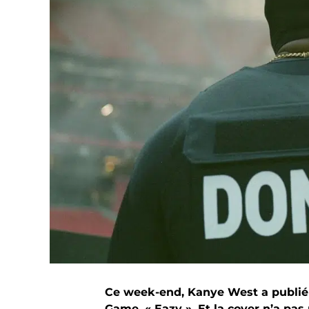
Ce week-end, Kanye West a publié
Game, « Eazy ». Et la cover n’a pas p