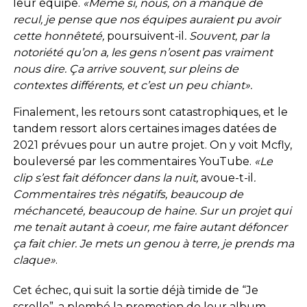
leur équipe.
«Même si, nous, on a manqué de
recul, je pense que nos équipes auraient pu avoir
cette honnêteté,
poursuivent-il
. Souvent, par la
notoriété qu’on a, les gens n’osent pas vraiment
nous dire. Ça arrive souvent, sur pleins de
contextes différents, et c’est un peu chiant».
Finalement, les retours sont catastrophiques, et le
tandem ressort alors certaines images datées de
2021 prévues pour un autre projet. On y voit Mcfly,
bouleversé par les commentaires YouTube.
«Le
clip s’est fait défoncer dans la nuit,
avoue-t-il
.
Commentaires très négatifs, beaucoup de
méchanceté, beaucoup de haine. Sur un projet qui
me tenait autant à coeur, me faire autant défoncer
ça fait chier. Je mets un genou à terre, je prends ma
claque»
.
Cet échec, qui suit la sortie déjà timide de “Je
scrolle”, a plombé la promotion de leur album.