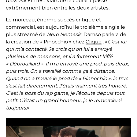
dessus.
» Et il est vrai que le courant passe
extrêmement bien entre les deux artistes.
Le morceau, énorme succès critique et
commercial, est aujourd’hui le troisième single le
plus streamé de
Nero Nemesis
. Damso parlera de
la création de « Pinocchio » chez
Clique
: «
C’est lui
qui m’a contacté. Je crois qu’on lui a envoyé
plusieurs de mes sons, et il a fortement kiffé
« Débrouillard ». Il m’a envoyé une prod, puis deux,
puis trois. On a travaillé comme ça à distance.
Quand on a trouvé le prod de « Pinnochio », le truc
s’est fait directement. J’étais vraiment très honoré.
C’est le boss du rap game, je l’écoute depuis tout
petit. C’était un grand honneur, je le remercierai
toujours.
»