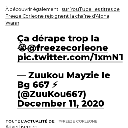
À découvrir également :
sur YouTube, les titres de
Freeze Corleone rejoignent la chaîne d’Alpha
Wann
Ça dérape trop la
😭
@freezecorleone
pic.twitter.com/1xmN
— Zuukou Mayzie le
Bg 667 ⚡️
(@ZuuKou667)
December 11, 2020
TOUTE L’ACTUALITÉ DE:
FREEZE CORLEONE
Advertisement