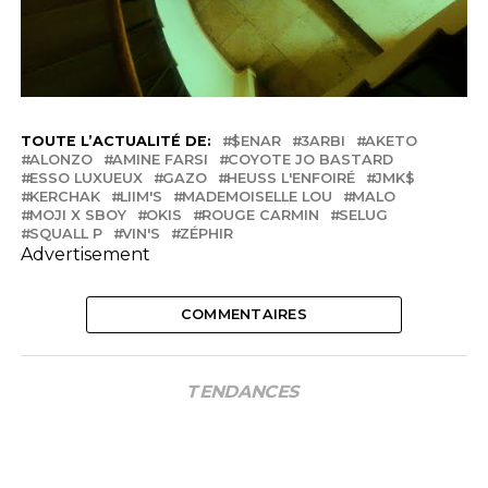
TOUTE L’ACTUALITÉ DE:
$ENAR
3ARBI
AKETO
ALONZO
AMINE FARSI
COYOTE JO BASTARD
ESSO LUXUEUX
GAZO
HEUSS L'ENFOIRÉ
JMK$
KERCHAK
LIIM'S
MADEMOISELLE LOU
MALO
MOJI X SBOY
OKIS
ROUGE CARMIN
SELUG
SQUALL P
VIN'S
ZÉPHIR
Advertisement
COMMENTAIRES
TENDANCES