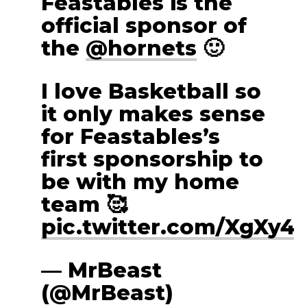
Feastables is the
official sponsor of
the
@hornets
🙂
I love Basketball so
it only makes sense
for Feastables’s
first sponsorship to
be with my home
team 🥰
pic.twitter.com/XgXy4
— MrBeast
(@MrBeast)