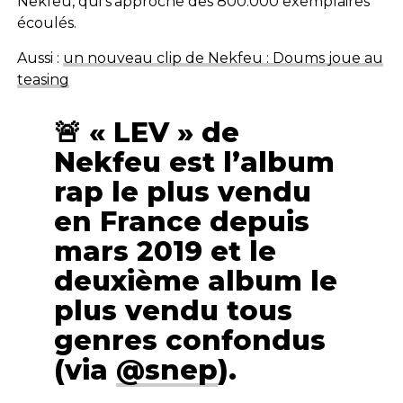
Nekfeu, qui s’approche des 800.000 exemplaires
écoulés.
Aussi :
un nouveau clip de Nekfeu : Doums joue au
teasing
🚨 « LEV » de
Nekfeu est l’album
rap le plus vendu
en France depuis
mars 2019 et le
deuxième album le
plus vendu tous
genres confondus
(via
@snep
).