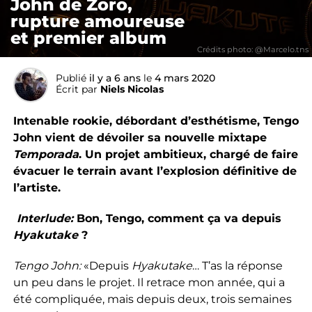
John de Zoro,
rupture amoureuse
et premier album
Crédits photo: @Marcelo.tns
Publié
il y a 6 ans
le
4 mars 2020
Écrit par
Niels Nicolas
Intenable rookie, débordant d’esthétisme, Tengo
John vient de dévoiler sa nouvelle mixtape
Temporada
. Un projet ambitieux, chargé de faire
évacuer le terrain avant l’explosion définitive de
l’artiste.
Interlude:
Bon, Tengo, comment ça va depuis
Hyakutake
?
Tengo John:
«Depuis
Hyakutake
… T’as la réponse
un peu dans le projet. Il retrace mon année, qui a
été compliquée, mais depuis deux, trois semaines