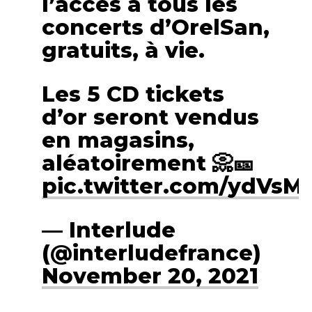
l’accès à tous les
concerts d’OrelSan,
gratuits, à vie.
Les 5 CD tickets
d’or seront vendus
en magasins,
aléatoirement 📀🎫
pic.twitter.com/ydVsM
— Interlude
(@interludefrance)
November 20, 2021