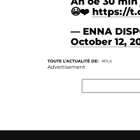
Ah oe 30 min 
😭❤️
https://
— ENNA DISP
October 12, 2
TOUTE L’ACTUALITÉ DE:
PLK
Advertisement