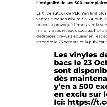
l’intégralité de ses 500 exemplair
La
hype
autour de PLK n’en finit plus
ventes avec son album
ENNA
, publi
nouveau provoqué l’émoi avec la ver
mardi via ses réseaux sociaux, PLK a 
dédicacés prévus s’épuiser en l’espac
attendre le 23 octobre et la publicati
Les vinyles d
bacs le 23 Oc
sont disponi
dès maintenan
y’en a 500 e
en exclu sur l
Ici:
https://t