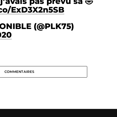
j’avais pas prévu sa 🤣
t.co/ExD3X2n5SB
ONIBLE (@PLK75)
020
COMMENTAIRES