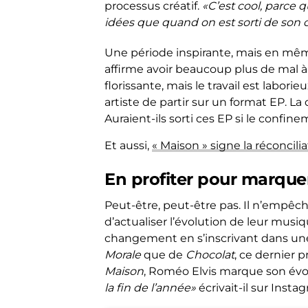
processus créatif.
«C’est cool, parce 
idées que quand on est sorti de son
Une période inspirante, mais en mê
affirme avoir beaucoup plus de mal à
florissante, mais le travail est labori
artiste de partir sur un format EP. La
Auraient-ils sorti ces EP si le confine
Et aussi,
« Maison » signe la réconcil
En profiter pour marquer
Peut-être, peut-être pas. Il n’empêc
d’actualiser l’évolution de leur mus
changement en s’inscrivant dans une t
Morale
que de
Chocolat
, ce dernier 
Maison
, Roméo Elvis marque son évo
la fin de l’année»
écrivait-il sur Inst