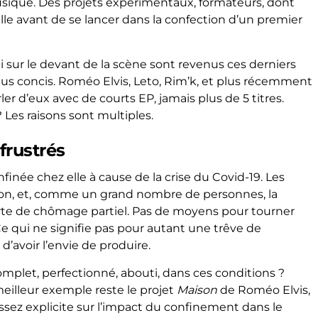
usique. Des projets expérimentaux, formateurs, dont
erelle avant de se lancer dans la confection d’un premier
ui sur le devant de la scène sont revenus ces derniers
us concis. Roméo Elvis, Leto, Rim’k, et plus récemment
er d’eux avec de courts EP, jamais plus de 5 titres.
 Les raisons sont multiples.
 frustrés
finée chez elle à cause de la crise du Covid-19. Les
ption, et, comme un grand nombre de personnes, la
orte de chômage partiel. Pas de moyens pour tourner
Ce qui ne signifie pas pour autant une trêve de
é d’avoir l’envie de produire.
let, perfectionné, abouti, dans ces conditions ?
 meilleur exemple reste le projet
Maison
de Roméo Elvis,
t assez explicite sur l’impact du confinement dans le