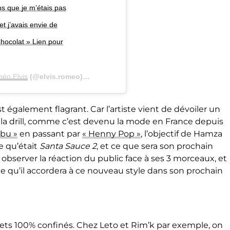
ps que je m’étais pas
t j’avais envie de
hocolat » Lien pour
éo Elvis
(@elvis.romeo) le
17 Avril 2020 à 3 :03 PDT
st également flagrant. Car l’artiste vient de dévoiler un
e à la drill, comme c’est devenu la mode en France depuis
bu »
en passant par
« Henny Pop »
, l’objectif de Hamza
e qu’était
Santa Sauce 2
, et ce que sera son prochain
 observer la réaction du public face à ses 3 morceaux, et
ce qu’il accordera à ce nouveau style dans son prochain
ets 100% confinés. Chez Leto et Rim’k par exemple, on