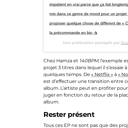
impatient en vrai parce que ça fait longtem
mis dans ce genre de mood pour un projet e
proposer quelque chose de différent de « C
la précommande en bio 🤺
Une publication partagée par
Rom
Chez Hamza et
140BPM
, l’exemple e
projet 3 titres dans lequel il s’essai
quelques temps. De
« Netflix »
à
« No
est d’effectuer une transition entre c
album. L’artiste peut en profiter pour
juger en fonction du retour de la pla
album.
Rester présent
Tous ces EP ne sont pas que des proj