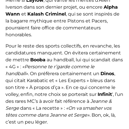
Même si
Laylow
, qui vante les mérites d’Allen
Iverson dans son dernier projet, ou encore
Alpha
Wann
et
Kalash Criminel
, qui se sont inspirés de
la bagarre mythique entre Pistons et Pacers,
pourraient faire office de commentateurs
honorables.
Pour le reste des sports collectifs, en revanche, les
candidatures manquent. On évitera certainement
de mettre
Booba
au handball, lui qui scandait dans
« 4G » :
«Personne te r’garde comme le
handball».
On préfèrera certainement un
Dinos
,
qui citait Karabatic et « Les Experts » bleus dans
son titre « À propos d’ça ». En ce qui concerne le
volley, enfin, notre choix se porterait sur
Infinit
‘, l’un
des rares MC’s à avoir fait référence à
Jeanne &
Serge
dans « La recette » :
«On va smasher vos
têtes comme dans Jeanne et Serge»
. Bon, ok, là,
c’est un peu léger.