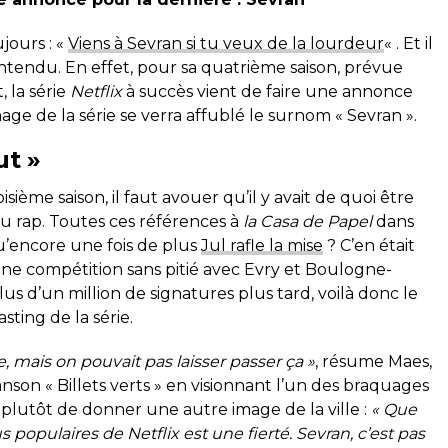
jours : «
Viens à Sevran si tu veux de la lourdeur
« . Et il
ntendu. En effet, pour sa quatrième saison, prévue
 la série
Netflix
à succès vient de faire une annonce
ge de la série se verra affublé le surnom « Sevran ».
ut »
isième saison, il faut avouer qu’il y avait de quoi être
du rap. Toutes ces références à
la Casa de Papel
dans
u’encore une fois de plus
Jul rafle la mise
? C’en était
 une compétition sans pitié avec Evry et Boulogne-
lus d’un million de signatures plus tard, voilà donc le
sting de la série.
, mais on pouvait pas laisser passer ça »
, résume Maes,
son « Billets verts » en visionnant l’un des braquages
t plutôt de donner une autre image de la ville :
« Que
s populaires de Netflix est une fierté. Sevran, c’est pas