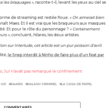
si les braquages »,
raconte-t-il, levant les yeux au ciel se
forme de streaming est restée floue.
« On aimerait bien
nnaît Maes. Et il est vrai que les braqueurs aux masques
sité. Et pour le rôle du personnage ?
« Certainement
eurs »
, concluent, hilares, les deux artistes.
n sur Interlude, cet article est un pur poisson d’avril.
lité,
le Snep interdit à Ninho de faire plus d’un feat par
io, Jul n’avait pas remarqué le confinement
 UZI
KAARIS
KALASH CRIMINEL
LA CASA DE PAPEL
COMMENTAIRES