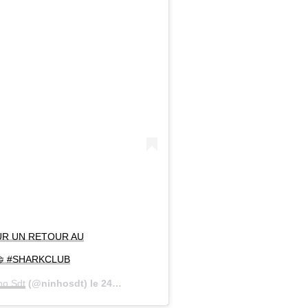
OUR UN RETOUR AU
 🤝 #SHARKCLUB
ho Sdt
(@ninhosdt) le
24 Oct. 2020 à 9 :03 PDT