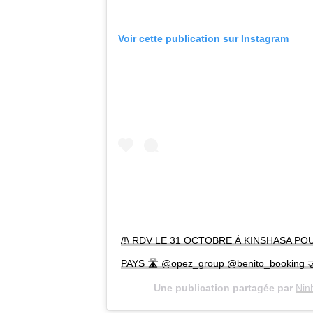
Voir cette publication sur Instagram
/!\ RDV LE 31 OCTOBRE À KINSHASA P
PAYS 🛣 @opez_group @benito_booking
Une publication partagée par
Nin