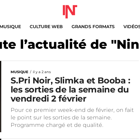
MUSIQUE
CULTURE WEB
GRANDS FORMATS
VIDÉO
te l’actualité de "Ni
MUSIQUE
il y a 2 ans
S.Pri Noir, Slimka et Booba :
les sorties de la semaine du
vendredi 2 février
Pour ce premier week-end de février, on fait
le point sur les sorties de la semaine.
Programme chargé et de qualité.