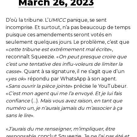
March 26, 2023
D’où la tribune. L’
UMICC
panique, se sent
incomprise. Et surtout, n’a pas beaucoup de temps
puisque ces amendements seront votés en
seulement quelques jours. Le problème, c’est que
«
cette tribune est extrêmement mal écrite
»,
reconnaît Squeezie. «
On peut presque croire que
c’est une tentative des
influ-voleurs de limiter la
casse
». Quant à sa signature, il ne s’agit que d’un
«
yes ok
» répondu par WhatsApp à son agent.
«
Sans ouvrir la pièce jointe
» précise le YouTubeur.
«
C’est mon agent qui me l’a envoyé.
Et je lui fais
confiance
(…).
Mais vous avez raison, en tant que
numéro un, je n’aurais jamais du m’associer à ça
sans le lire
».
«
J’aurais du me renseigner, m’impliquer, être
responsable
, conclut Squeezie.
Je ne l’ai pas été et