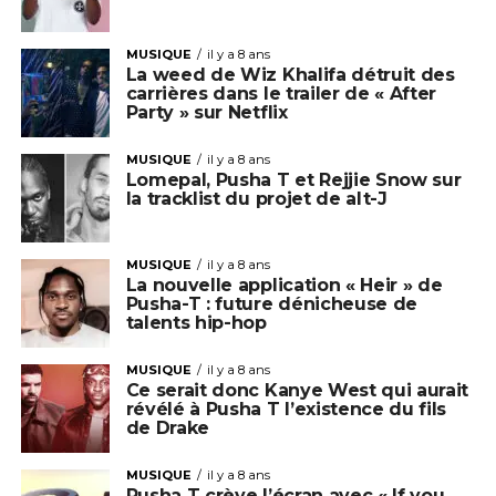
MUSIQUE
il y a 8 ans
La weed de Wiz Khalifa détruit des
carrières dans le trailer de « After
Party » sur Netflix
MUSIQUE
il y a 8 ans
Lomepal, Pusha T et Rejjie Snow sur
la tracklist du projet de alt-J
MUSIQUE
il y a 8 ans
La nouvelle application « Heir » de
Pusha-T : future dénicheuse de
talents hip-hop
MUSIQUE
il y a 8 ans
Ce serait donc Kanye West qui aurait
révélé à Pusha T l’existence du fils
de Drake
MUSIQUE
il y a 8 ans
Pusha T crève l’écran avec « If you