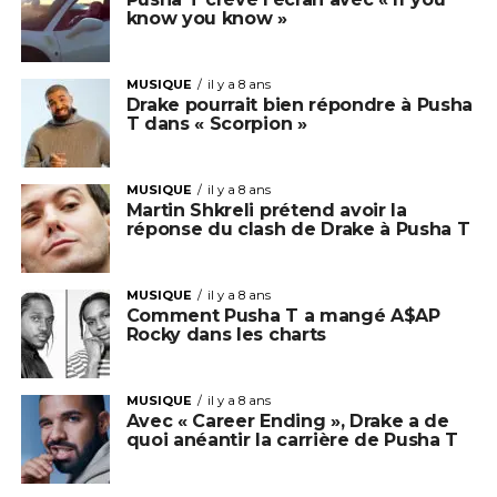
know you know »
MUSIQUE
il y a 8 ans
Drake pourrait bien répondre à Pusha
T dans « Scorpion »
MUSIQUE
il y a 8 ans
Martin Shkreli prétend avoir la
réponse du clash de Drake à Pusha T
MUSIQUE
il y a 8 ans
Comment Pusha T a mangé A$AP
Rocky dans les charts
MUSIQUE
il y a 8 ans
Avec « Career Ending », Drake a de
quoi anéantir la carrière de Pusha T