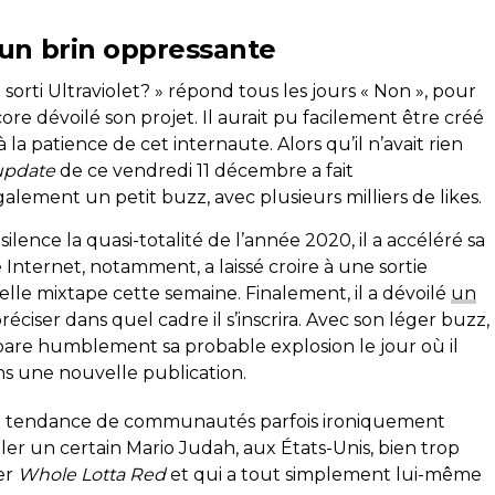
 un brin oppressante
 sorti Ultraviolet? » répond tous les jours « Non », pour
re dévoilé son projet. Il aurait pu facilement être créé
à la patience de cet internaute. Alors qu’il n’avait rien
update
de ce vendredi 11 décembre a fait
lement un petit buzz, avec plusieurs milliers de likes.
silence la quasi-totalité de l’année 2020, il a accéléré sa
 Internet, notamment, a laissé croire à une sortie
lle mixtape cette semaine. Finalement, il a dévoilé
un
 préciser dans quel cadre il s’inscrira. Avec son léger buzz,
are humblement sa probable explosion le jour où il
ns une nouvelle publication.
 la tendance de communautés parfois ironiquement
ler un certain Mario Judah, aux États-Unis, bien trop
ler
Whole Lotta Red
et qui a tout simplement lui-même