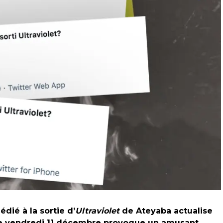
dié à la sortie d’
Ultraviolet
de Ateyaba actualise
 ce vendredi 11 décembre provoque un amusant