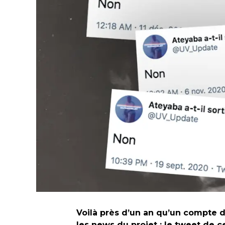
Voilà près d’un an qu’un compte dé
les news du projet : le tweet de