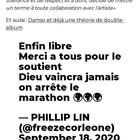
tolérance et de respect et a donc décidé de mettre
un terme à toute collaboration avec l’artiste»
.
Et aussi :
Damso et déjà une théorie de double-
album
Enfin libre
Merci a tous pour le
soutient
Dieu vaincra jamais
on arrête le
marathon 🌍🌍🌍
— PHILLIP LIN
(@freezecorleone)
September 18, 2020