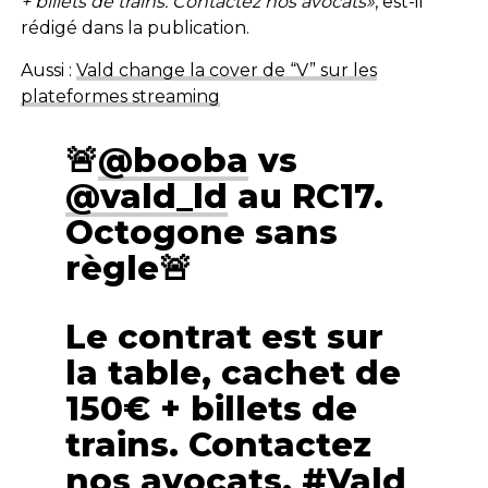
+ billets de trains. Contactez nos avocats»
, est-il
rédigé dans la publication.
Aussi :
Vald change la cover de “V” sur les
plateformes streaming
🚨
@booba
vs
@vald_ld
au RC17.
Octogone sans
règle🚨
Le contrat est sur
la table, cachet de
150€ + billets de
trains. Contactez
nos avocats.
#Vald