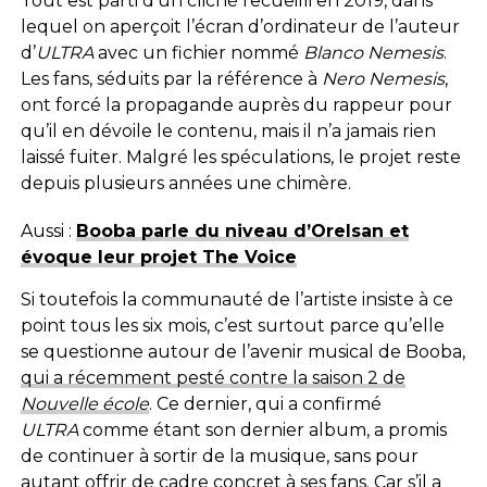
Tout est parti d’un cliché recueilli en 2019, dans
lequel on aperçoit l’écran d’ordinateur de l’auteur
d’
ULTRA
avec un fichier nommé
Blanco Nemesis
.
Les fans, séduits par la référence à
Nero Nemesis
,
ont forcé la propagande auprès du rappeur pour
qu’il en dévoile le contenu, mais il n’a jamais rien
laissé fuiter. Malgré les spéculations, le projet reste
depuis plusieurs années une chimère.
Aussi :
Booba parle du niveau d’Orelsan et
évoque leur projet The Voice
Si toutefois la communauté de l’artiste insiste à ce
point tous les six mois, c’est surtout parce qu’elle
se questionne autour de l’avenir musical de Booba,
qui a récemment pesté contre la saison 2 de
Nouvelle école
. Ce dernier, qui a confirmé
ULTRA
comme étant son dernier album, a promis
de continuer à sortir de la musique, sans pour
autant offrir de cadre concret à ses fans. Car s’il a