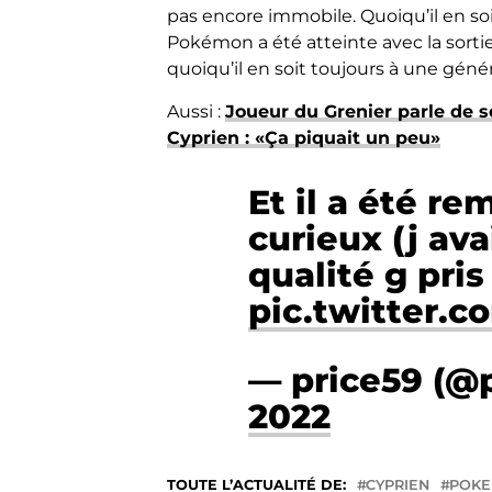
pas encore immobile. Quoiqu’il en soi
Pokémon a été atteinte avec la sorti
quoiqu’il en soit toujours à une génér
Aussi :
Joueur du Grenier parle de s
Cyprien : «Ça piquait un peu»
Et il a été re
curieux (j av
qualité g pri
pic.twitter.
— price59 (@
2022
TOUTE L’ACTUALITÉ DE:
CYPRIEN
POK