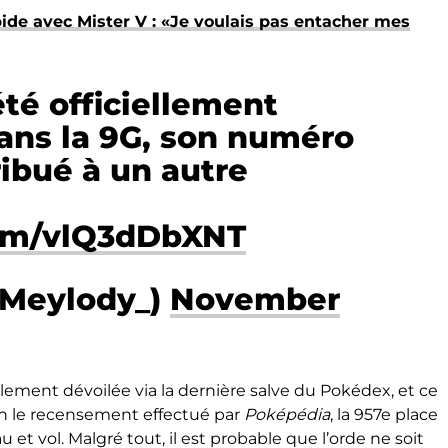
ide avec Mister V : «Je voulais pas entacher mes
été officiellement
ans la 9G, son numéro
ribué à un autre
com/vlQ3dDbXNT
@Meylody_)
November
iellement dévoilée via la dernière salve du Pokédex, et ce
n le recensement effectué par
Poképédia
, la 957e place
et vol. Malgré tout, il est probable que l’orde ne soit