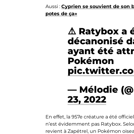
Aussi :
Cyprien se souvient de son b
potes de ça»
⚠️ Ratybox a 
décanonisé d
ayant été att
Pokémon
pic.twitter.
— Mélodie (
23, 2022
En effet, la 957e créature a été offic
n’est évidemment pas Ratybox. Selo
revient à Zapétrel, un Pokémon oiseau 