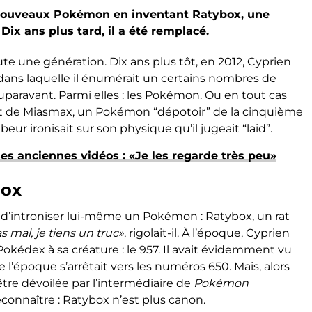
 nouveaux Pokémon en inventant Ratybox, une
Dix ans plus tard, il a été remplacé.
ute une génération. Dix ans plus tôt, en 2012, Cyprien
ans laquelle il énumérait un certains nombres de
auparavant. Parmi elles : les Pokémon. Ou en tout cas
 de Miasmax, un Pokémon “dépotoir” de la cinquième
eur ironisait sur son physique qu’il jugeait “laid”.
es anciennes vidéos : «Je les regarde très peu»
box
i d’introniser lui-même un Pokémon : Ratybox, un rat
as mal, je tiens un truc»
, rigolait-il. À l’époque, Cyprien
édex à sa créature : le 957. Il avait évidemment vu
 l’époque s’arrêtait vers les numéros 650. Mais, alors
tre dévoilée par l’intermédiaire de
Pokémon
reconnaître : Ratybox n’est plus canon.