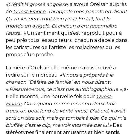
«C’était la grosse angoisse,
a avoué Orelsan auprès
de
Ouest-France
. J’ai appelé mes parents en disant :
Ça va, les gens l’ont bien pris ? En fait, tout le
monde en a rigolé. Et chacun a cru reconnaître
l’autre…»
Un sentiment qui s’est reproduit pour à
peu près tous les auditeurs : chacun a décelé dans
les caricatures de l’artiste les maladresses ou les
propos d’un proche.
La mère d’Orelsan elle-même n’a pas trouvé à
redire sur le morceau.
«Il nous a préparés à la
chanson “Défaite de famille” en nous disant :
« Rassurez-vous, ce n’est pas autobiographique »
, a-
t-elle raconté, une nouvelle fois pour
Ouest-
France
.
On a quand même reconnu deux-trois
trucs, un petit fond de vérité (rires). D’abord, il avait
sorti un titre soft, mais ça tombait à plat. Ce qui m’a
bluffée, c’est le clip, me voir incarnée par lui.»
Des
stéréotypes finalement amusants et bien sentis.