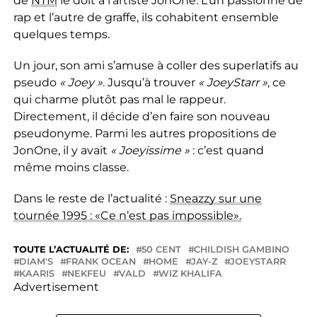
de
NTM
le doit à l’artiste JonOne. L’un passionné de
rap et l’autre de graffe, ils cohabitent ensemble
quelques temps.
Un jour, son ami s’amuse à coller des superlatifs au
pseudo
« Joey »
. Jusqu’à trouver
« JoeyStarr »
, ce
qui charme plutôt pas mal le rappeur.
Directement, il décide d’en faire son nouveau
pseudonyme. Parmi les autres propositions de
JonOne, il y avait
« Joeyissime »
: c’est quand
même moins classe.
Dans le reste de l’actualité :
Sneazzy sur une
tournée 1995 : «Ce n’est pas impossible».
TOUTE L’ACTUALITÉ DE:
50 CENT
CHILDISH GAMBINO
DIAM'S
FRANK OCEAN
HOME
JAY-Z
JOEYSTARR
KAARIS
NEKFEU
VALD
WIZ KHALIFA
Advertisement