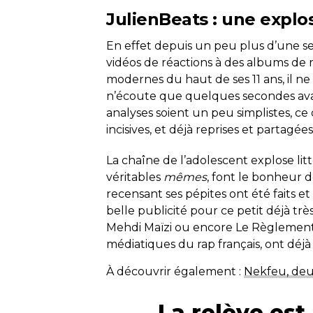
JulienBeats : une explo
En effet depuis un peu plus d’une s
vidéos de réactions à des albums de 
modernes du haut de ses 11 ans, il ne
n’écoute que quelques secondes avan
analyses soient un peu simplistes, ce 
incisives, et déjà reprises et partagée
La chaîne de l’adolescent explose li
véritables
mêmes
, font le bonheur d
recensant ses pépites ont été faits e
belle publicité pour ce petit déjà très
Mehdi Maïzi ou encore Le Règlement,
médiatiques du rap français, ont déjà
À découvrir également :
Nekfeu, deui
La relève est