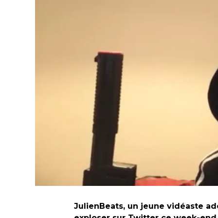
JulienBeats, un jeune vidéaste ad
exploser sur Twitter ce week-end