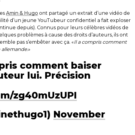
tes
Amin & Hugo
ont partagé un extrait d’une vidéo de
bilité d’un jeune YouTubeur confidentiel a fait exploser
ntinue depuis). Connus pour leurs célèbres vidéos de
ques problèmes à cause des droits d’auteurs, ils ont
semble pas s’embêter avec ça. «
Il a compris comment
on allemande.
»
mpris comment baiser
uteur lui. Précision
com/zg40mUzUPI
nethugo1)
November