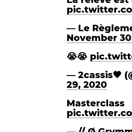
pic.twitter.
— Le Règlem
November 30
😭😭
pic.twi
— 2cassis🖤 (
29, 2020
Masterclass
pic.twitter.
— // Ø Grvmm