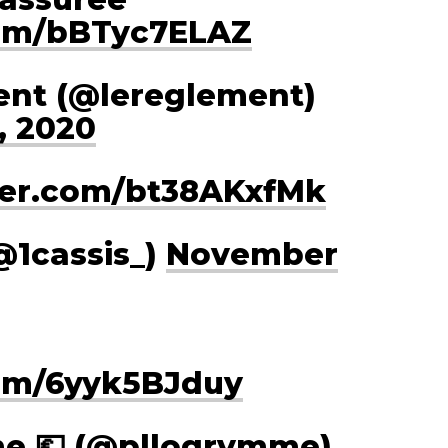
com/bBTyc7ELAZ
ent (@lereglement)
, 2020
tter.com/bt38AKxfMk
@1cassis_)
November
com/6yyk5BJduy
e 💶 (@pllogrvmme)