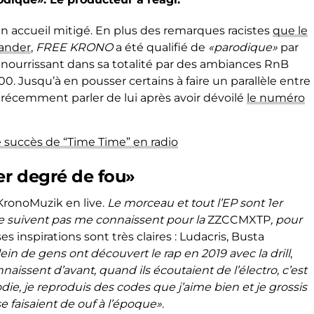
n accueil mitigé. En plus des remarques racistes
que le
mander
,
FREE KRONO
a été qualifié de
«parodique»
par
 nourrissant dans sa totalité par des ambiances RnB
. Jusqu’à en pousser certains à faire un parallèle entre
it récemment parler de lui après avoir dévoilé
le numéro
e succès de “Time Time” en radio
er degré de fou»
 KronoMuzik en live.
Le morceau et tout l’EP sont 1er
e suivent pas me connaissent pour la
ZZCCMXTP
, pour
es inspirations sont très claires : Ludacris, Busta
ein de gens ont découvert le rap en 2019 avec la drill
,
nnaissent d’avant, quand ils écoutaient de l’électro, c’est
die, je reproduis des codes que j’aime bien et je grossis
se faisaient de ouf à l’époque»
.