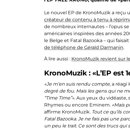
Le nouvel EP de KronoMuzik a reçu u
créateur de contenu à tenu à répri
de nombreux internautes – l’opus se
américaines inspirées des années 2000
le Belge et Fatal Bazooka – qui faisa
de téléphone de Gérald Darmanin
.
À lire aussi :
KronoMuzik revient sur l
KronoMuzik : «L’EP est 1
«Je m’en suis rendu compte
, a réagi
degré de fou. Mais les gens qui ne m
“Time Time”»
. Aux yeux du vidéaste, s
Rhymes ou encore Eminem.
«Mais pl
affirme KronoMuzik.
Tout ce qu’ils co
Fatal Bazooka. Je ne fais pas une paro
un peu le trait. Ce sont des trucs qui 