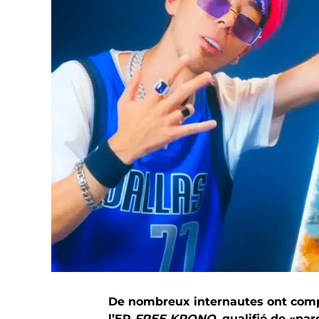
De nombreux internautes ont compa
l’EP
FREE KRONO
, qualifié de «pa