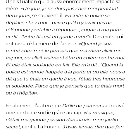
Une situation qui a aussi énormément impacté sa
mère.
«Un jour, je ne dors pas chez moi pendant
deux jours,
se souvient-il
. Ensuite, la police se
déplace chez moi – parce qu’il n’y avait pas de
téléphone portable à l’époque -, cogne à ma porte
et dit : “Votre fils est en garde à vue”»
. Des mots qui
ont rassuré la mère de l’artiste.
«Quand je suis
rentré chez moi, je pensais que ma mère allait me
frapper, ou allait vraiment être en colère contre moi.
Et elle était soulagée en fait. Elle m’a dit : “Quand la
police est venue frappée à la porte et qu’elle nous a
dit que tu étais en garde à vue, j’étais très heureuse
et soulagée. Parce que je pensais que tu étais mort
ou à l’hôpital»
.
Finalement, l’auteur de
Drôle de parcours
a trouvé
une porte de sortie grâce au rap.
«La musique,
c’était ma grande passion dans la vie, mon jardin
secret,
confie La Fouine
. J’osais jamais dire que j’en