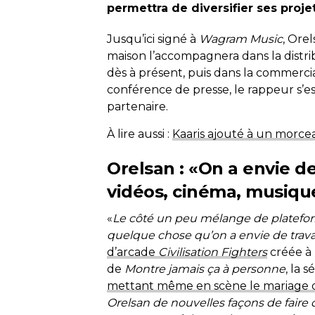
permettra de diversifier ses projet
Jusqu’ici signé à
Wagram Music
, Ore
maison l’accompagnera dans la distri
dès à présent, puis dans la commercia
conférence de presse, le rappeur s’e
partenaire.
À lire aussi :
Kaaris ajouté à un morcea
Orelsan : «On a envie de
vidéos, cinéma, musiqu
«
Le côté un peu mélange de plateform
quelque chose qu’on a envie de travai
d’arcade
Civilisation Fighters
créée à 
de
Montre jamais ça à personne
, la 
mettant même en scène le mariage 
Orelsan de nouvelles façons de faire d