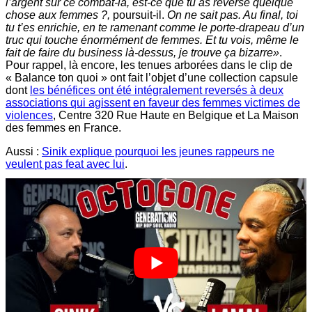
l’argent sur ce combat-là, est-ce que tu as reversé quelque
chose aux femmes ?,
poursuit-il.
On ne sait pas. Au final, toi
tu t’es enrichie, en te ramenant comme le porte-drapeau d’un
truc qui touche énormément de femmes. Et tu vois, même le
fait de faire du business là-dessus, je trouve ça bizarre»
.
Pour rappel, là encore, les tenues arborées dans le clip de
« Balance ton quoi » ont fait l’objet d’une collection capsule
dont
les bénéfices ont été intégralement reversés à deux
associations qui agissent en faveur des femmes victimes de
violences
, Centre 320 Rue Haute en Belgique et La Maison
des femmes en France.
Aussi :
Sinik explique pourquoi les jeunes rappeurs ne
veulent pas feat avec lui
.