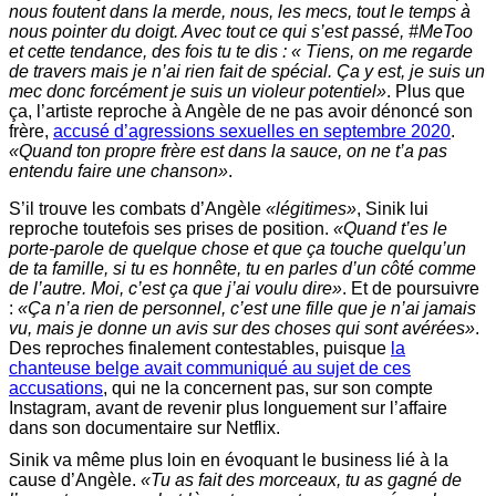
nous foutent dans la merde, nous, les mecs, tout le temps à
nous pointer du doigt. Avec tout ce qui s’est passé, #MeToo
et cette tendance, des fois tu te dis : « Tiens, on me regarde
de travers mais je n’ai rien fait de spécial. Ça y est, je suis un
mec donc forcément je suis un violeur potentiel»
. Plus que
ça, l’artiste reproche à Angèle de ne pas avoir dénoncé son
frère,
accusé d’agressions sexuelles en septembre 2020
.
«Quand ton propre frère est dans la sauce, on ne t’a pas
entendu faire une chanson»
.
S’il trouve les combats d’Angèle
«légitimes»
, Sinik lui
reproche toutefois ses prises de position.
«Quand t’es le
porte-parole de quelque chose et que ça touche quelqu’un
de ta famille, si tu es honnête, tu en parles d’un côté comme
de l’autre. Moi, c’est ça que j’ai voulu dire»
. Et de poursuivre
:
«Ça n’a rien de personnel, c’est une fille que je n’ai jamais
vu, mais je donne un avis sur des choses qui sont avérées»
.
Des reproches finalement contestables, puisque
la
chanteuse belge avait communiqué au sujet de ces
accusations
, qui ne la concernent pas, sur son compte
Instagram, avant de revenir plus longuement sur l’affaire
dans son documentaire sur Netflix.
Sinik va même plus loin en évoquant le business lié à la
cause d’Angèle.
«Tu as fait des morceaux, tu as gagné de