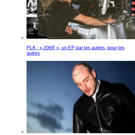
PLK : « 2069′ », un EP par les autres, pour les
autres