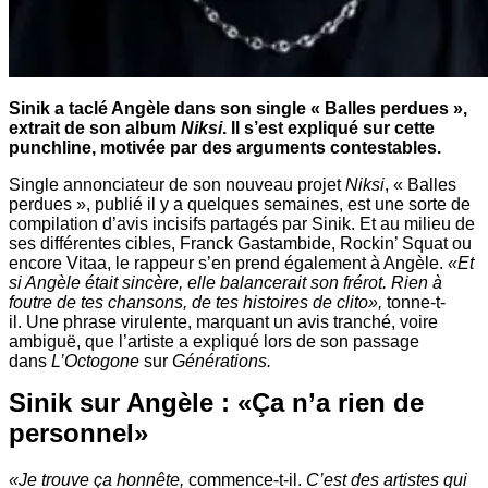
Sinik a taclé Angèle dans son single « Balles perdues »,
extrait de son album
Niksi
. Il s’est expliqué sur cette
punchline, motivée par des arguments contestables.
Single annonciateur de son nouveau projet
Niksi
, « Balles
perdues », publié il y a quelques semaines, est une sorte de
compilation d’avis incisifs partagés par Sinik. Et au milieu de
ses différentes cibles, Franck Gastambide, Rockin’ Squat ou
encore Vitaa, le rappeur s’en prend également à Angèle.
«
Et
si Angèle était sincère, elle balancerait son frérot. Rien à
foutre de tes chansons, de tes histoires de clito
»,
tonne-t-
il. Une phrase virulente, marquant un avis tranché, voire
ambiguë, que l’artiste a expliqué lors de son passage
dans
L’Octogone
sur
Générations.
Sinik sur Angèle : «Ça n’a rien de
personnel»
«Je trouve ça honnête,
commence-t-il.
C’est des artistes qui