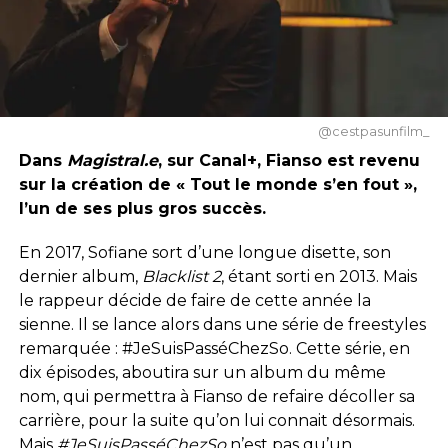
@cestpasunfilm_
Dans
Magistral.e
, sur Canal+, Fianso est revenu
sur la création de « Tout le monde s’en fout »,
l’un de ses plus gros succès.
En 2017, Sofiane sort d’une longue disette, son
dernier album,
Blacklist 2
, étant sorti en 2013. Mais
le rappeur décide de faire de cette année la
sienne. Il se lance alors dans une série de freestyles
remarquée : #JeSuisPasséChezSo. Cette série, en
dix épisodes, aboutira sur un album du même
nom, qui permettra à Fianso de refaire décoller sa
carrière, pour la suite qu’on lui connait désormais.
Mais
#JeSuisPasséChezSo
n’est pas qu’un