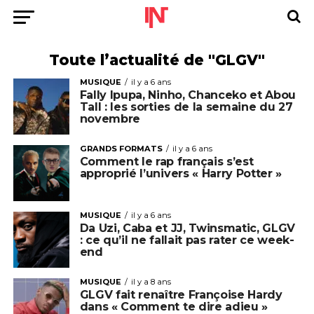
Toute l’actualité de "GLGV"
MUSIQUE
il y a 6 ans
Fally Ipupa, Ninho, Chanceko et Abou
Tall : les sorties de la semaine du 27
novembre
GRANDS FORMATS
il y a 6 ans
Comment le rap français s’est
approprié l’univers « Harry Potter »
MUSIQUE
il y a 6 ans
Da Uzi, Caba et JJ, Twinsmatic, GLGV
: ce qu’il ne fallait pas rater ce week-
end
MUSIQUE
il y a 8 ans
GLGV fait renaître Françoise Hardy
dans « Comment te dire adieu »