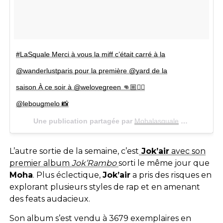
#LaSquale Merci à vous la miff c’était carré à la
@wanderlustparis pour la première @yard de la
saison À ce soir à @welovegreen 👊🏼✌🏼
@lebougmelo 📸
Une publication partagée par
Mohalasquale
(@mohalasquale) le
L’autre sortie de la semaine, c’est
Jok’air
avec son
premier album
Jok’Rambo
sorti le même jour que
Moha
. Plus éclectique,
Jok’air
a pris des risques en
explorant plusieurs styles de rap et en amenant
des feats audacieux.
Son album s’est vendu à 3679 exemplaires en