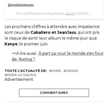
@melchiortersen
Une publication partagée par
Jok’Air
(@bigdaddyjok) le
Les prochains chiffres à attendre avec impatience
sont ceux de
Caballero et JeanJass
, qui ont pris
le risque de sortir leur album le même jour que
Kanye
, le premier juin.
>>A lire aussi :
À part ça, tout le monde s’en fout
de
Testing
?
TOUTE L’ACTUALITÉ DE:
HOME
JOK'AIR
MOHA LA SQUALE
Advertisement
COMMENTAIRES