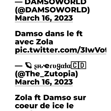
— DAMSOWORLD
(@DAMSOWORLD)
March 16, 2023
Damso dans le ft
avec Zola
pic.twitter.com/3IwVot
— 🪐 ʂԋҽɾυყαƚα🇨🇩
(@The_Zutopia)
March 16, 2023
Zola ft Damso sur
coeur de ice le