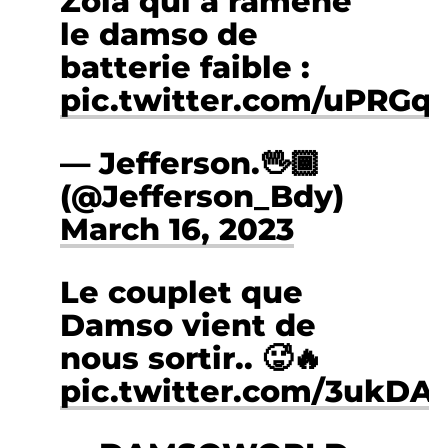
Zola qui a ramené
le damso de
batterie faible :
pic.twitter.com/uPRGq
— Jefferson.🖖🏾
(@Jefferson_Bdy)
March 16, 2023
Le couplet que
Damso vient de
nous sortir.. 🥵🔥
pic.twitter.com/3ukDAv