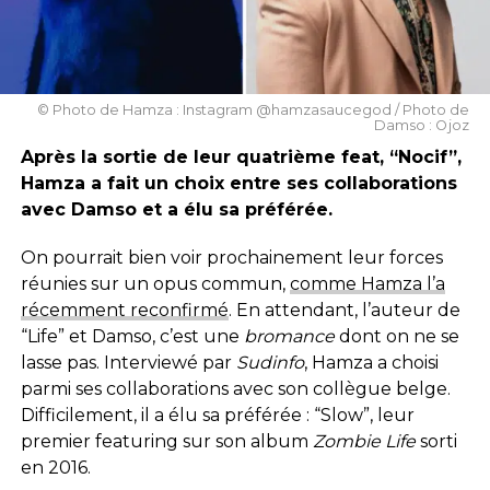
© Photo de Hamza : Instagram @hamzasaucegod / Photo de
Damso : Ojoz
Après la sortie de leur quatrième feat, “Nocif”,
Hamza a fait un choix entre ses collaborations
avec Damso et a élu sa préférée.
On pourrait bien voir prochainement leur forces
réunies sur un opus commun,
comme Hamza l’a
récemment reconfirmé
. En attendant, l’auteur de
“Life” et Damso, c’est une
bromance
dont on ne se
lasse pas. Interviewé par
Sudinfo
, Hamza
a choisi
parmi ses collaborations avec son collègue belge.
Difficilement, il a élu sa préférée : “Slow”, leur
premier featuring sur son album
Zombie Life
sorti
en 2016.